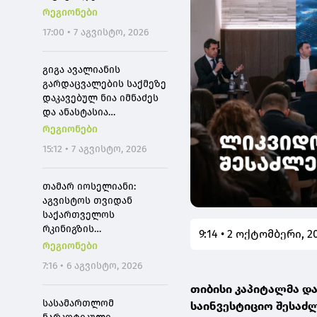
განცხადება ჩემგან ამ 10
რეგიონები
თვის მანძილზე, ამიტომ
17:00 • 7 აგვისტო, 2026
კიდევ ერთხელ გთხოვთ,
დამეხმარეთ
გაზიარებაში"
გიგა ავალიანის
გარდაცვალების საქმეზე
დაკავებულ ნია იმნაძეს
და ანასტასია
ბერუაშვილს აღკვეთის
რეგიონები
ღონისძიების სახედ
15:12 • 7 აგვისტო, 2026
პატიმრობა შეეფარდათ
თამარ იოსელიანი:
აგვისტოს თვიდან
საქართველოს
რკინიგზის
9:14 • 2 ოქტომბერი, 2
მომხმარებლები
რეგიონები
შეძლებენ, რომ
7:16 • 6 აგვისტო, 2026
თბილისიდან ბათუმში 4
საათში იმგზავრონ
თიბისი კაპიტალმა დ
სასამართლომ
საინვესტიციო შესაძ