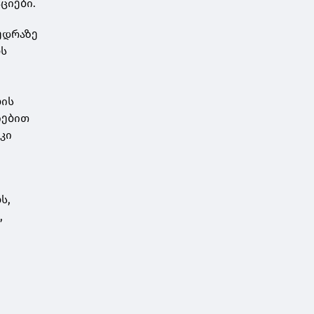
ციები.
ედრაზე
ბს
ბის
იებით
კი
ს,
,