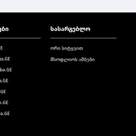
ები
სასარგებლო
GE
ორი სიტყვით
ss.GE
მსოფლიოს ამბები
oba.GE
s.GE
.GE
m.GE
va.GE