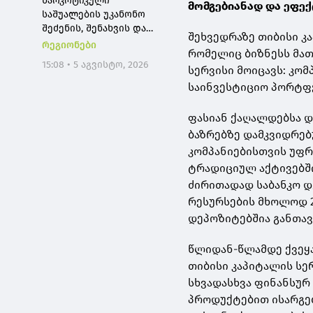
ნარკოტიკული
მომგებიანად და ეფე
საშუალების უკანონო
შეძენის, შენახვის და
შეხვედრაზე თიბისი კ
რეალიზაციის ფაქტებზე
რეგიონები
რომელიც ბიზნესს მათ
ბრალდებულს 15 წლით
15:08 • 5 აგვისტო, 2026
სერვისი მოიცავს: კო
პატიმრობა მიუსაჯა
საინვესტიციო პორტფე
ფასიან ქაღალდებსა დ
ბაზრებზე დამკვიდრებ
კომპანიებისთვის უფრ
ტრადიციულ აქტივებში
ძირითადად საბანკო დ
რესურსების მხოლოდ 2
დეპოზიტებშია განთა
წლიდან-წლამდე ქვეყა
თიბისი კაპიტალის სე
სხვადასხვა ფინანსუ
პროდუქტებით ისარგებ