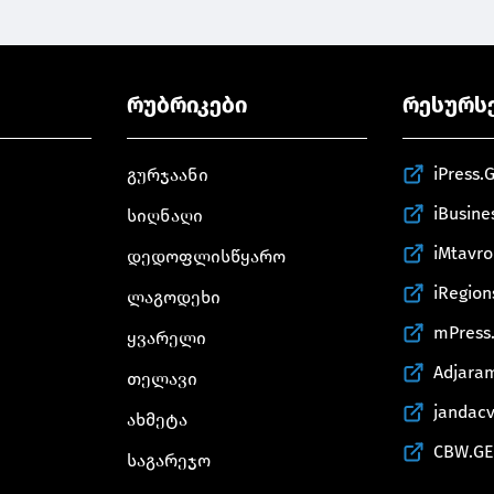
რუბრიკები
რესურს
iPress.
გურჯაანი
iBusine
სიღნაღი
iMtavr
დედოფლისწყარო
iRegion
ლაგოდეხი
mPress
ყვარელი
Adjara
თელავი
jandac
ახმეტა
CBW.GE
საგარეჯო