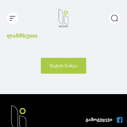
ლანჩხუთი
მეტის ნახვა
გამოგვყევი