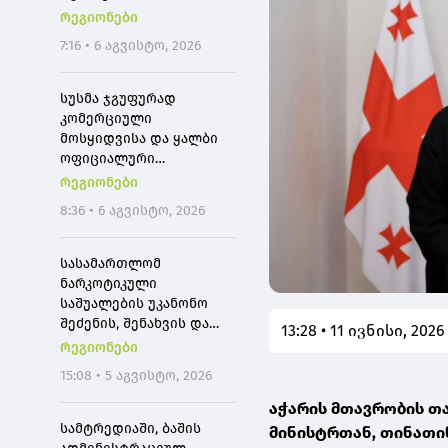
მომხმარებლები
რეგიონები
შეძლებენ, რომ
7:16 • 6 აგვისტო, 2026
თბილისიდან ბათუმში 4
საათში იმგზავრონ
სუსმა ჯგუფურად
კომერციული
მოსყიდვისა და ყალბი
ოფიციალური
დოკუმენტის
რეგიონები
დამზადებაში
8:36 • 6 აგვისტო, 2026
დახმარების ფაქტზე,
საქართველოს 3
მოქალაქე დააკავა
სასამართლომ
ნარკოტიკული
საშუალების უკანონო
შეძენის, შენახვის და
13:28 • 11 ივნისი, 2026
რეალიზაციის ფაქტებზე
რეგიონები
ბრალდებულს 15 წლით
15:08 • 5 აგვისტო, 2026
პატიმრობა მიუსაჯა
აჭარის მთავრობის თ
სამტრედიაში, ბაშის
მინისტრთან, თინათი