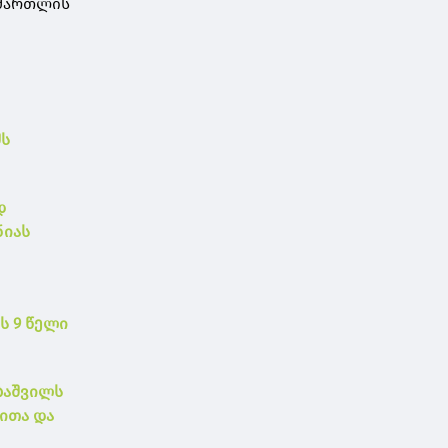
ამართლის
შს
დ
ნიას
ს 9 წელი
ბაშვილს
ლითა და