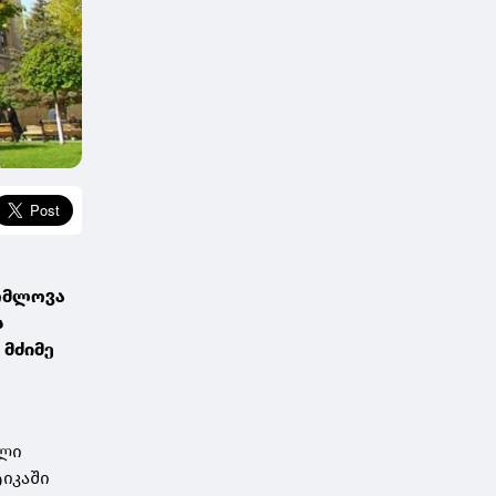
ომლოვა
ს
 მძიმე
ული
ტიკაში