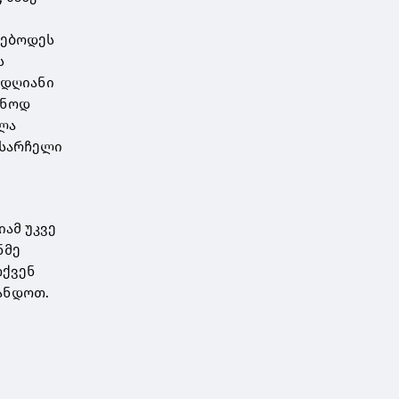
დებოდეს
ს
-დღიანი
ონოდ
ლა
 სარჩელი
იამ უკვე
ნმე
თქვენ
განდოთ.