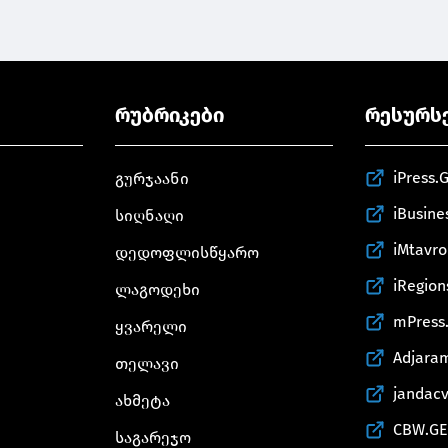
რუბრიკები
რესურს
iPress.
გურჯაანი
iBusine
სიღნაღი
iMtavr
დედოფლისწყარო
iRegion
ლაგოდეხი
mPress
ყვარელი
Adjara
თელავი
jandac
ახმეტა
CBW.GE
საგარეჯო