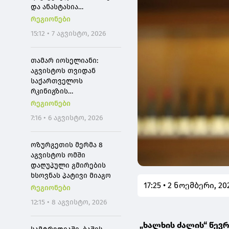
და ანასტასია
ბერუაშვილს აღკვეთის
რეგიონები
ღონისძიების სახედ
15:12 • 7 აგვისტო, 2026
პატიმრობა შეეფარდათ
თამარ იოსელიანი:
აგვისტოს თვიდან
საქართველოს
რკინიგზის
მომხმარებლები
რეგიონები
შეძლებენ, რომ
7:16 • 6 აგვისტო, 2026
თბილისიდან ბათუმში 4
საათში იმგზავრონ
ოზურგეთის მერმა 8
აგვისტოს ომში
დაღუპული გმირების
ხსოვნას პატივი მიაგო
17:25 • 2 ნოემბერი, 20
რეგიონები
12:15 • 8 აგვისტო, 2026
„ხალხის ძალის“ წევ