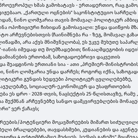
პროევროპულ ხმას გამოხატავს - ერთადერთიო, რაც გამო
გიჟებააო. „ქართული ოცნების" საკონსტიტუციო სარჩელს
დან, ნინო ლომჯარია თავის მომავალ პოლიტიკურ ამბიც
ინა ოპოზიციური ჩიხიდან გამოსავალი: უნდა დაიწყოს მზ
ო არჩევნებისთვის (ჩაინიშნება რა - ზეგ, მომავალ გაზ
ლიწადში, არა აქვს მნიშვნელობა), ეს უკვე მეხუთე საპა
"-იანის იმედად თუ მოემზადებით; წინააღმდეგობის იდეი
დამიანების ერთობამ, საზოგადოებრივი დაკვეთის
და შეადგინოს ერთიანი სია - ათი „პრემიერ-მინისტრობის
ი, ნინო ლომჯარია უნდა დარჩეს; როგორც იქნა, საზოგად
ლიტიკური გუნდის ხედვები პოლიტიკურ ცვლილებებზე,
აჯულებაზე, სოციალურ-ეკონომიკურ და უსაფრთოების
ება ეს დრო - 2028-თვის, ნაცსექტის 25-წლისთავზე, რამე 
და შექმნან არჩევნებზე სანდო დამკვირვებლების მონაცე
ირი" ვერ ქაჩავს;
ირეების/პოტენციური მოკავშირეების მიმართ სიძულვილ
ბელი ბრალდებები, თავდასხმები, კუდიანების და აგენტე
ოგორც 4 ოქტომბრამდე შეძლეს „სექსის გარეშე" მიღწევა,