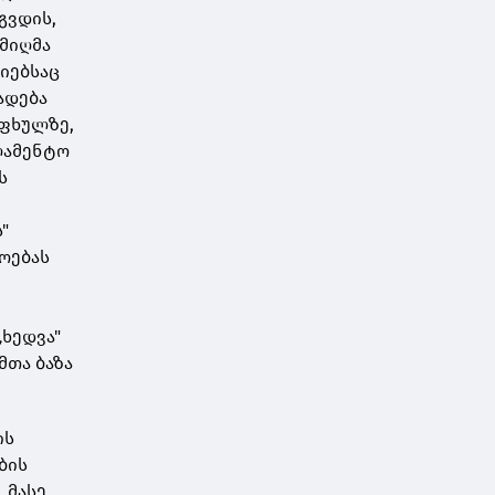
გვდის,
 მიღმა
იებსაც
ადება
აფხულზე,
რლამენტო
ს
"
ოებას
„ხედვა"
მთა ბაზა
ის
ბის
 მასე