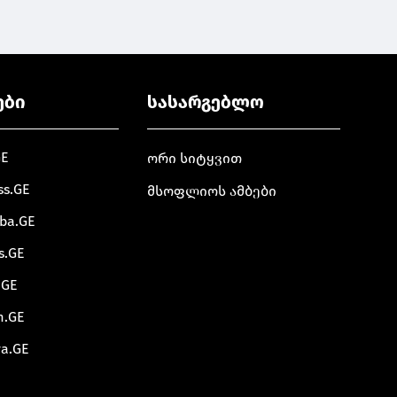
ები
სასარგებლო
GE
ორი სიტყვით
ss.GE
მსოფლიოს ამბები
oba.GE
s.GE
.GE
m.GE
va.GE