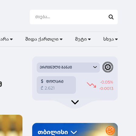
ჭარა
შიდა ქართლი
მეტი
სხვა
მ