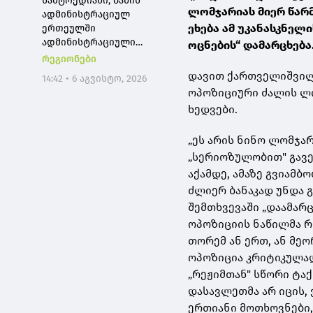
სამტრედიაში, ბაშის
ლომჯარიას მიერ წარ
ადმინისტრაციულ
ეხება ამ უკანასკნელ
ერთეულში
ადმინისტრაციული
ოცნების“ დამარცხება
შენობის რეაბილიტაცია
რეგიონები
მიმდინარეობს,
დავით ქართველიშვილი
14:42 • 6 აგვისტო, 2026
კულტურის ცენტრი კი
ოპოზიციური ძალის ლი
სრულად განახლდა
ხედვები.
„ეს არის ნინო ლომჯა
„სერიოზულობით" გავე
აქამდე, ამაზე გვიამბ
ძლიერ ბანაკად უნდა 
შემთხვევაში „დაამარ
ოპოზიციის ნაწილმა რ
თორემ ან ერთ, ან მეო
ოპოზიცია კრიტიკულად
„რეჟიმთან" სწორი ტაქ
დასავლეთმა არ იცის, 
ერთიანი მოთხოვნები,