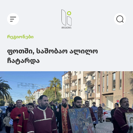
რეგიონები
ფოთში, საშობაო ალილო
ჩატარდა