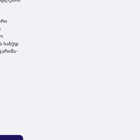
ირი
თ
ნო
ს სახედ
ჯარიმა-