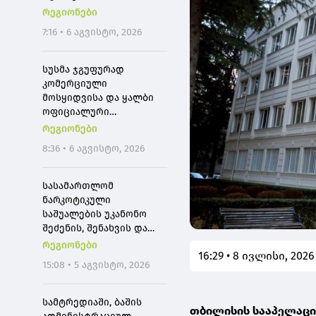
მომხმარებლები
რეგიონები
შეძლებენ, რომ
7:16 • 6 აგვისტო, 2026
თბილისიდან ბათუმში 4
საათში იმგზავრონ
სუსმა ჯგუფურად
კომერციული
მოსყიდვისა და ყალბი
ოფიციალური
დოკუმენტის
რეგიონები
დამზადებაში
8:36 • 6 აგვისტო, 2026
დახმარების ფაქტზე,
საქართველოს 3
მოქალაქე დააკავა
სასამართლომ
ნარკოტიკული
საშუალების უკანონო
შეძენის, შენახვის და
რეალიზაციის ფაქტებზე
რეგიონები
16:29 • 8 ივლისი, 2026
ბრალდებულს 15 წლით
15:08 • 5 აგვისტო, 2026
პატიმრობა მიუსაჯა
სამტრედიაში, ბაშის
თბილისის სააპელაცი