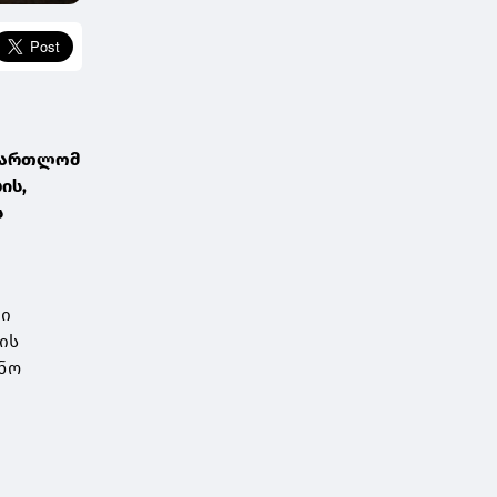
ამართლომ
ის,
ს
ვი
ის
ონო