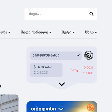
ჭარა
შიდა ქართლი
მეტი
სხვა
ა