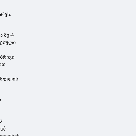
თრეს.
ა მე-4
ზებული
ო
ებრივი
ით
ასჯელის
ს
2
ად)
უფლების