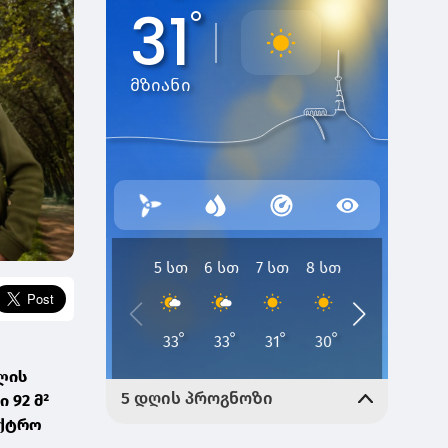
ლის
 92 მ²
ექტრო