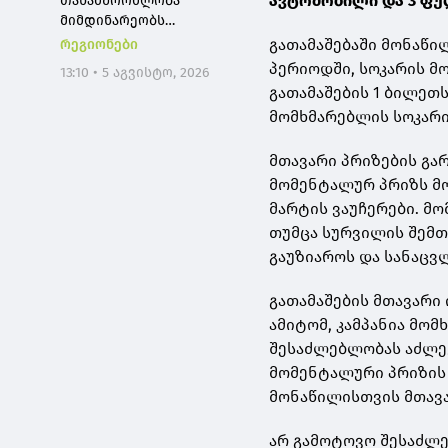
ავტომობილი და 3 ფუ
თანამშრომლობა
მიმდინარეობს
სამინისტროსა და
გათამაშებაში მონაწი
რეგიონები
მშობელთა
პერიოდში, სოკარის მო
13:10 • 5 აგვისტო, 2026
ორგანიზაციას შორის,
გათამაშების 1 ბილეთ
იმედიანად ვართ
მომხმარებლის სოკარი
განწყობილი, რომ
პროგრამის გაფართოება
მთავარი პრიზების გა
საკეთილდღეო შედეგს
მოიტანს
მომენტალურ პრიზს მო
მარტის ვაუჩერები. მ
თუმცა სურვილის შემთხ
გაუზიაროს და სანაცვ
გათამაშების მთავარი 
ამიტომ, კამპანია მო
შესაძლებლობას აძლევ
მომენტალური პრიზის 
მონაწილისთვის მთავა
არ გამოტოვო შესაძლე