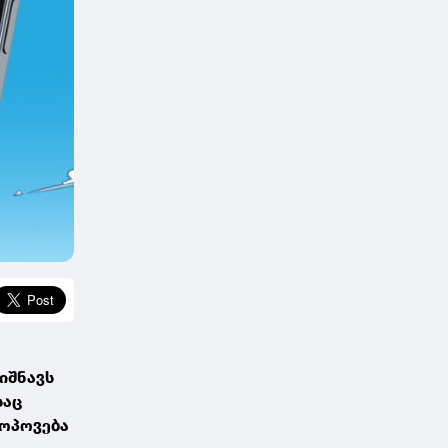
იშნავს
საც
მოპოვება