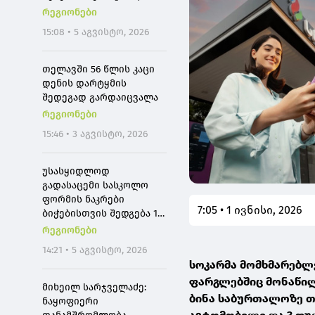
რეალიზაციის ფაქტებზე
რეგიონები
ბრალდებულს 15 წლით
15:08 • 5 აგვისტო, 2026
პატიმრობა მიუსაჯა
თელავში 56 წლის კაცი
დენის დარტყმის
შედეგად გარდაიცვალა
რეგიონები
15:46 • 3 აგვისტო, 2026
უსასყიდლოდ
გადასაცემი სასკოლო
ფორმის ნაკრები
7:05 • 1 ივნისი, 2026
ბიჭებისთვის შედგება 1
პიჯაკისა და 2
რეგიონები
შარვლისგან, ხოლო
14:21 • 5 აგვისტო, 2026
გოგონებისთვის – 1
სოკარმა მომხმარებლ
პიჯაკის, 1 შარვლისა და 1
ფარგლებშიც მონაწილ
ქვედაკაბისგან
მიხეილ სარჯველაძე:
ბინა საბურთალოზე 
ნაყოფიერი